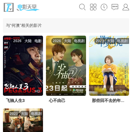
与“何澳”相关的影片
2026
大陆
电影
2026
大陆
电视剧
2023
大陆
电视剧
HD
已完结
已完结
飞驰人生3
心不由己
那些回不去的年少时光
2021
大陆
电视剧