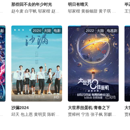
那些回不去的年少时光
明日有晴天
毕
邬家楷
乔杉
赵今麦
夏之光
白宇帆
邬家楷
邬家楷
谢可寅
赵昭仪
宋小宝
张昕懿
安韩瑾
邬家楷
何澳
孙悦
黄杨钿甜
石云鹏
朴松日
黄子琪
翟小兴
杨谨睿
孙天宇
郝文婷
孙奉招
王
胡
电影
2024
大陆
电影
2022
大陆
电视剧
D
HD
已完结
沙漏2024
大世界扭蛋机:青春之下
大
楷
刘美含
宋宁峰
邱天
于和伟
包上恩
娜然
黄小蕾
那尔那茜
黄明昊
马东
陈昕葳
兰西雅
梁静
张占义
邬家楷
邬家楷
贾樟柯
吴彼
高铭辰
尚铁龙
宁浩
周铁男
徐乐
陈彼得
张子枫
王啸宇
康琳浠
熊稳稳
郭麒麟
徐祥
李北岳
橙一杰
章宇
周
贾