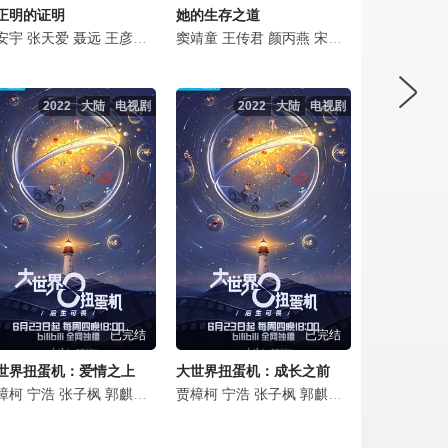
正明的证明
她的生存之道
安宇
春杨
姚安濂
孙奉正
张天爱
段晓薇
高海鹏
刘长春
聂远
张博文
吴乙彤
罗辑
王彦霖
刘威葳
王佳佳
余承恩
冯兵
刘戈滨
王菊
徐方舟
窦靖童
邬家楷
王皓
邱虹凯
王传君
孔令美
郝平
刘威葳
赵虎子
颜丙燕
黄小蕾
芦芳生
李依心
宋妍霏
冯雷
石云鹏
佟晨洁
贺开朗
于白水
宋宁峰
牛超
2022
大陆
电视剧
2022
大陆
电视剧
已完结
已完结
世界扭蛋机：爱情之上
大世界扭蛋机：成长之前
游
樟柯
刘桦
刘纯燕
韩昊霖
宁浩
桑平
张子枫
倪虹洁
刘星辰
郭麒麟
张子贤
隋咏良
章宇
张婧仪
韩鹏翼
贾樟柯
刘桦
张弛
冯粒
韩昊霖
宁浩
史策
刘金龙
张子枫
倪虹洁
李逸男
黄小蕾
郭麒麟
张子贤
周政杰
那威
章宇
张婧仪
邓飞
王劲松
刘桦
邬家楷
张弛
韩昊
史