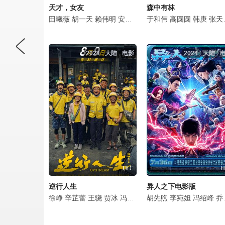
天才，女友
森中有林
田曦薇
胡一天
赖伟明
安沺
夏浩然
于和伟
厉嘉琪
高圆圆
孙梦秋
韩庚
李佑川
张天爱
2024
大陆
电影
2024
大陆
HD
H
逆行人生
异人之下电影版
徐峥
辛芷蕾
王骁
贾冰
冯兵
丁勇岱
胡先煦
丁嘉丽
李宛妲
陈哈琳
冯绍峰
邬家
乔振宇