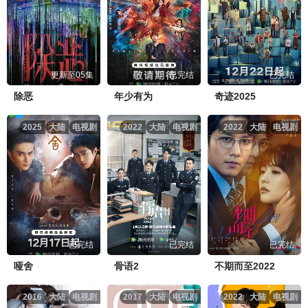
更新至05集
已完结
已完结
除恶
年少有为
奇迹2025
2025
大陆
电视剧
2022
大陆
电视剧
2022
大陆
电视剧
已完结
已完结
已完结
哑舍
骨语2
不期而至2022
2016
大陆
电视剧
2017
大陆
电视剧
2022
大陆
电视剧