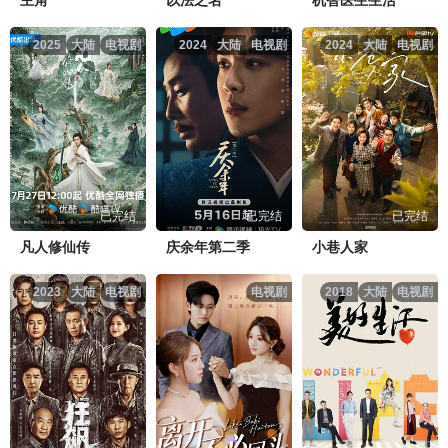
2025
大陆
电视剧
2024
大陆
电视剧
2024
大陆
电视剧
宿敌第11集.mp4
点击复制地址
宿敌第12集.mp4
点击复制地址
宿敌第13集.mp4
点击复制地址
已完结
已完结
已完结
宿敌第14集.mp4
点击复制地址
凡人修仙传
庆余年第二季
小巷人家
宿敌第15集.mp4
点击复制地址
2023
大陆
电视剧
电视剧
2018
大陆
电视剧
宿敌第16集.mp4
点击复制地址