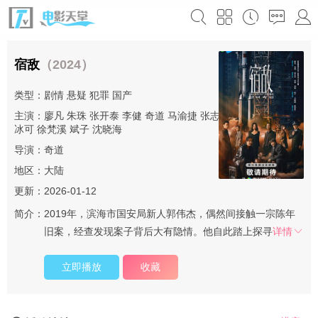
宿敌
（2024）
类型：
剧情
悬疑
犯罪
国产
主演：
廖凡
朱珠
张开泰
李健
奇道
马渝捷
张志坚
杨子
石文中
白
冰可
徐梵溪
斌子
沈晓海
导演：
奇道
地区：
大陆
更新：2026-01-12
简介：
2019年，滨海市国安局新人郭伟杰，偶然间接触一宗陈年
旧案，经查发现案子背后大有隐情。他自此踏上探寻
详情
立即播放
收藏