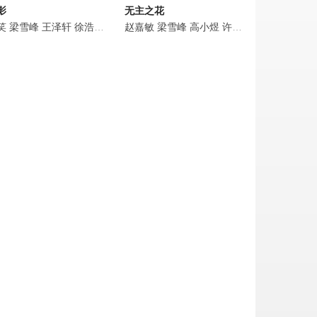
影
无主之花
笑
代斯
马梦唯
曾舜晞
梁雪峰
汤镇业
姜卓君
陈都灵
王泽轩
李彧
赵诗意
曾可妮
夏铭浩
徐浩翔
邵伟桐
刘令姿
于杨梓
丁映智
赵嘉敏
梁雪峰
郎鹏
梁雪峰
张鑫
方晓莉
程涛
高小煜
梁睿珑
程泓鑫
许诺言
全伊伦
吴逸伽
潘珺雅
文生
峰
汛
徐鹤峰
殷飞
陈泇文
吴雅君
纪焕博