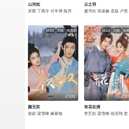
山河枕
云之羽
宋茜
丁禹兮
付辛博
陈乔恩
梁雪峰
虞书欣
曹骏
张凌赫
周洁琼
丞磊
周大为
卢昱晓
2024
大陆
电视剧
2024
大陆
电
已完结
已完
颜无双
有花在洲
柴蔚
梁雪峰
麻家铭
李艺彤
梁雪峰
徐浩翔
娄宇瑶