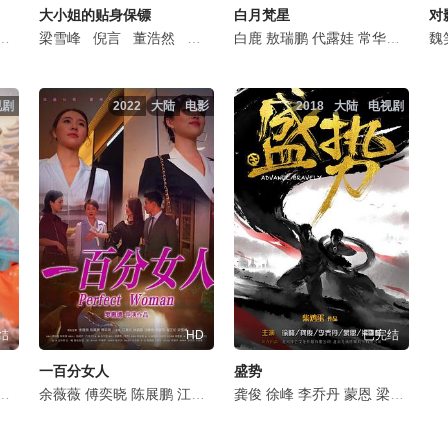
大小姐的贴身保镖
白月梵星
对
丁嘉文
金靖
李欢
梁雪峰
孙晨竣
黄日莹
田嘉瑞
倪言
孙艺宁
董浩然
温峥嵘
马昊
欧米德
卢筠捷
徐沐婵
左叶
白鹿
安悦溪
胡旭晨
纪凌尘
敖瑞鹏
韩云云
林子烨
代露娃
张天阳
梁雪峰
常华森
王森
储子竣
韩栋
赫雷
魏
视剧
2022
大陆
电影
2018
大陆
电视剧
结
HD
已完结
一百分女人
盛势
余薇薇
傅奕晓
陈展鹏
江美仪
姚瑾瑜
龚俊
徐峰
杨富凯
李乔丹
沈瞳伽
蒙恩
谢芷伦
梁雪峰
梁雪
陈